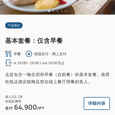
可选项目
基本套餐：仅含早餐
早餐
现场支付・网上支付
in 15:00~ 19:00 / out 10:00为止
这是包含一晚住宿和早餐（自助餐）的基本套餐。推荐
给抵达酒店较晚且想在镇上餐厅用餐的客人。
成人
2
位
1
房
含税及费用
详细内容
64,900
合计
JPY