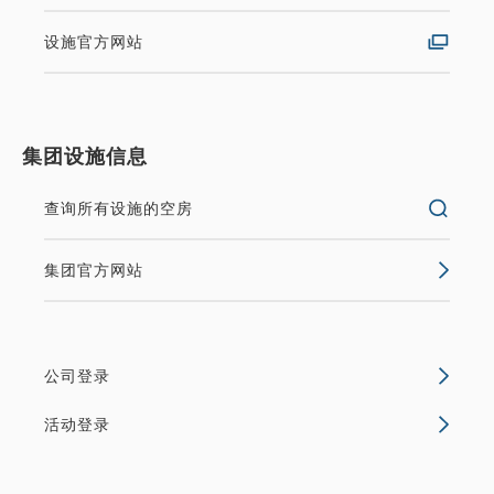
【每日限订一间房】“热海布丁”合作
设施官方网站
房型【含无限畅饮】含晚餐及早餐
早餐／晚餐
现场支付・网上支付
集团设施信息
in 15:00~ 19:00 / out 10:00为止
查询所有设施的空房
酒店将首次推出与“热海布丁”合作的限量版客房，每天
仅限一间！客房内将装饰以可爱的“热海布丁”插画。快
集团官方网站
来体验这独一无二的“热海布丁”合作之旅吧！
无空房
详细内容
公司登录
活动登录
空缺日历