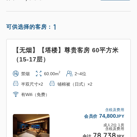
1
可供选择的客房：
【无烟】【塔楼】尊贵客房 60平方米
（15-17层）
2
禁烟
60.00m
2~4位
半双尺寸×2
铺棉被（日式）×2
有Wifi（免费）
含税及费用
74,800
会员价
JPY
成人
2
位
1
房
含税及费用
78,738
合计
JPY