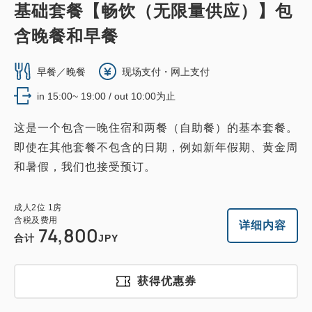
基础套餐【畅饮（无限量供应）】包
含晚餐和早餐
早餐／晚餐
现场支付・网上支付
in 15:00~ 19:00 / out 10:00为止
这是一个包含一晚住宿和两餐（自助餐）的基本套餐。
即使在其他套餐不包含的日期，例如新年假期、黄金周
和暑假，我们也接受预订。
成人
2
位
1
房
含税及费用
详细内容
74,800
合计
JPY
获得优惠券