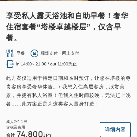
享受私人露天浴池和自助早餐！奢华
住宿套餐“塔楼卓越楼层”，仅含早
餐。
早餐
现场支付・网上支付
in 14:00~ 21:00 / out 11:00为止
此方案仅适用于特定日期和临时预订，让您在塔楼的尊
贵客房享受奢华体验。♪ 我想入住高层客房，欣赏美
景，并拥有私人浴室！但我入住时间较晚，无法赶上晚
餐……此方案正是为这类客人量身打造！
成人
2
位
1
房
含税及费用
详细内容
74,800
合计
JPY