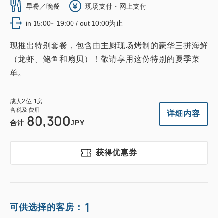
早餐／晚餐
现场支付・网上支付
in 15:00~ 19:00 / out 10:00为止
现推出特别套餐，包含由主厨现场烤制的豪华三拼海鲜
（龙虾、鲍鱼和扇贝）！敬请享用这份特别的夏季菜
单。
成人
2
位
1
房
含税及费用
详细内容
80,300
合计
JPY
获得优惠券
1
可供选择的客房：