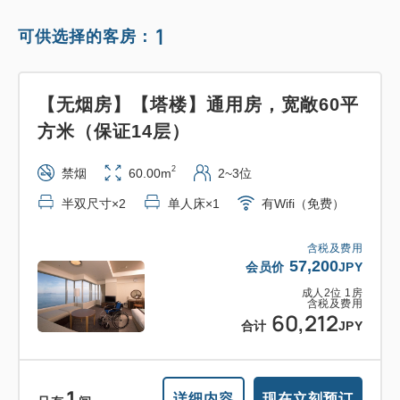
1
可供选择的客房：
【无烟房】【塔楼】通用房，宽敞60平
方米（保证14层）
2
禁烟
60.00m
2~3位
半双尺寸×2
单人床×1
有Wifi（免费）
含税及费用
57,200
会员价
JPY
成人
2
位
1
房
含税及费用
60,212
合计
JPY
1
详细内容
现在立刻预订