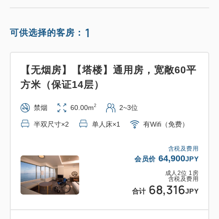
1
可供选择的客房：
【无烟房】【塔楼】通用房，宽敞60平
方米（保证14层）
2
禁烟
60.00m
2~3位
半双尺寸×2
单人床×1
有Wifi（免费）
含税及费用
64,900
会员价
JPY
成人
2
位
1
房
含税及费用
68,316
合计
JPY