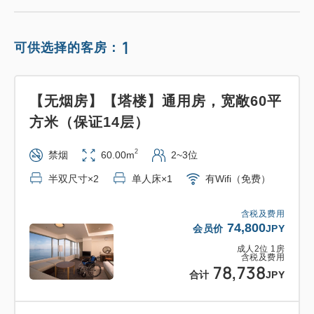
1
可供选择的客房：
【无烟房】【塔楼】通用房，宽敞60平
方米（保证14层）
2
禁烟
60.00m
2~3位
半双尺寸×2
单人床×1
有Wifi（免费）
含税及费用
74,800
会员价
JPY
成人
2
位
1
房
含税及费用
78,738
合计
JPY