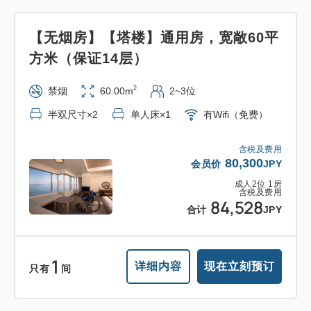
【无烟房】【塔楼】通用房，宽敞60平
方米（保证14层）
2
禁烟
60.00m
2~3位
半双尺寸×2
单人床×1
有Wifi（免费）
含税及费用
80,300
会员价
JPY
成人
2
位
1
房
含税及费用
84,528
合计
JPY
1
详细内容
现在立刻预订
只有
间