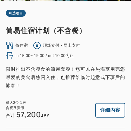
可选项目
简易住宿计划（不含餐）
仅住宿
现场支付・网上支付
in 15:00~ 19:00 / out 10:00为止
限时推出不含餐食的简易套餐！您可以在热海享用完您
最爱的美食后悠闲入住，也推荐给临时起意或下班后的
旅客！
成人
2
位
1
房
含税及费用
详细内容
57,200
合计
JPY