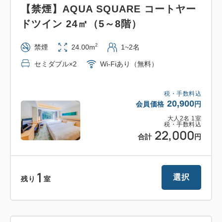
※お部屋の階層や部屋番号はご指定いただけません。
【禁煙】AQUA SQUARE コートヤー
※全客室禁煙です。
ドツイン 24㎡（5～8階）
※チェックインが19:00を超える際は、タワー館 オー
2
シャンビュー和室は先に寝具を用意させていただきま
禁煙
24.00m
1~2名
す。その他の客室タイプは、チェックイン前にベッド
セミダブル×2
Wi-Fiあり（無料）
メイキングをいたします。予めご了承ください。
※お客様ご本人からのご予約のみとさせていただきま
税・手数料込
す。（旅行会社からのご予約不可）
20,900
会員価格
円
大人
2
名
1
室
税・手数料込
22,000
合計
円
1
選択
残り
室