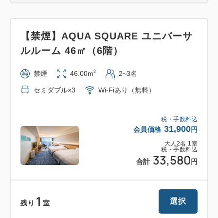
【禁煙】AQUA SQUARE ユニバーサ
ルルーム 46㎡（6階）
2
禁煙
46.00m
2~3名
セミダブル×3
Wi-Fiあり（無料）
税・手数料込
31,900
会員価格
円
大人
2
名
1
室
税・手数料込
33,580
合計
円
1
選択
残り
室