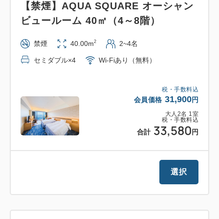
【禁煙】AQUA SQUARE オーシャン
す。
ビュールーム 40㎡（4～8階）
■お風呂■
2
禁煙
40.00m
2~4名
宝石を散りばめたような夜景とコバルト色の相模灘の
景色が一面に広がるタワー館『海望の湯』をお楽しみ
セミダブル×4
Wi-Fiあり（無料）
いただけます。
税・手数料込
31,900
会員価格
円
■滞在■
大人
2
名
1
室
AQUA SQUARE：チェックイン/15:00 チェックアウ
税・手数料込
33,580
ト/10:00
合計
円
タワー館：チェックイン/14:00 チェックアウ
ト/11:00
選択
※2～12名でお申し込みください。尚、AQUA
SQUARE コートヤードルームのみ1名からお申し込
みが可能です。