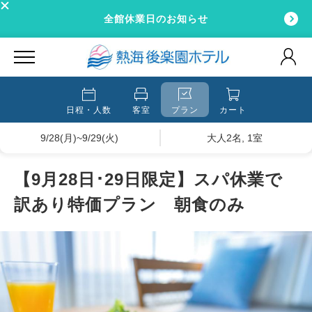
全館休業日のお知らせ
日程・人数
客室
プラン
カート
9/28(月)~9/29(火)
大人2名, 1室
【9月28日･29日限定】スパ休業で
訳あり特価プラン 朝食のみ