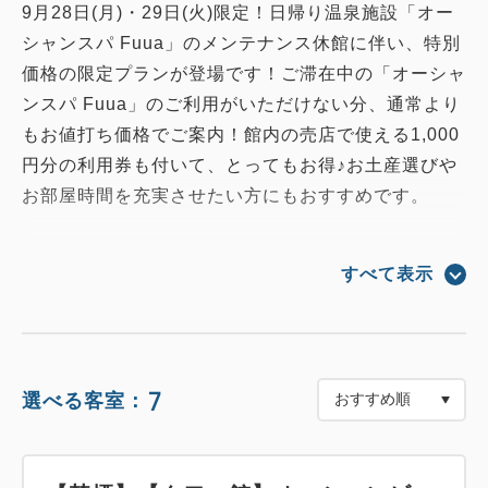
9月28日(月)・29日(火)限定！日帰り温泉施設「オー
シャンスパ Fuua」のメンテナンス休館に伴い、特別
価格の限定プランが登場です！ご滞在中の「オーシャ
ンスパ Fuua」のご利用がいただけない分、通常より
もお値打ち価格でご案内！館内の売店で使える1,000
円分の利用券も付いて、とってもお得♪お土産選びや
お部屋時間を充実させたい方にもおすすめです。
■特典■
すべて表示
1部屋につき「売店利用券1,000円分」をプレゼン
ト。
＜対象店舗＞
ラ･伊豆 マルシェ／渚の熱海プリン／熱海さとり本店
7
選べる客室：
後楽園店／HOTEL SHOP／海のアクセサリー
MIYABI
※上記店舗の利用分以外にはご使用いただけません。