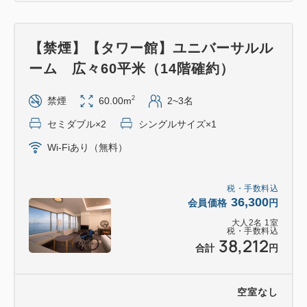
【禁煙】【タワー館】ユニバーサルル
ーム 広々60平米（14階確約）
2
禁煙
60.00m
2~3名
セミダブル×2
シングルサイズ×1
Wi-Fiあり（無料）
税・手数料込
36,300
会員価格
円
大人
2
名
1
室
税・手数料込
38,212
合計
円
空室なし