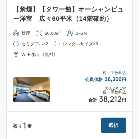
【禁煙】【タワー館】オーシャンビュ
ー洋室 広々60平米（14階確約）
2
禁煙
60.00m
2~5名
セミダブル×2
シングルサイズ×3
Wi-Fiあり（無料）
税・手数料込
36,300
会員価格
円
大人
2
名
1
室
税・手数料込
38,212
合計
円
1
選択
残り
室