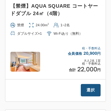
【禁煙】AQUA SQUARE コートヤー
ドダブル 24㎡（4階）
2
禁煙
24.00m
1~2名
ダブルサイズ×1
Wi-Fiあり（無料）
税・手数料込
20,900
会員価格
円
大人
2
名
1
室
税・手数料込
22,000
合計
円
選択