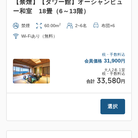
【禁煙】【タワー館】オーシャンビュ
※お釣りは出ません。予めご了承ください。
ー和室 18畳（6～13階）
【重要】
2
禁煙
60.00m
2~6名
布団×6
9月28日(月)・9月29日(火)は日帰り温泉施設「オーシ
Wi-Fiあり（無料）
ャンスパ Fuua」は終日休業となります。ご宿泊者特
典の「オーシャンスパ Fuua」1回入館無料特典はご
税・手数料込
利用いただけません。予めご了承ください。
31,900
会員価格
円
※9月30日(水)は10:00～通常営業となります。
大人
2
名
1
室
※詳しくは公式ホームページをご確認ください。
税・手数料込
33,580
合計
円
■お食事■
朝食は伊豆の食材を使用した和洋ブッフェスタイルで
選択
す。AQUA SQUARE 2階レストラン「HARBOR’S
W」またはタワー館18階スカイレストラン「TOP・
OF・ATAMI」にてお召し上がりいただきます。
※お食事会場は選べません。当日のご案内となりま