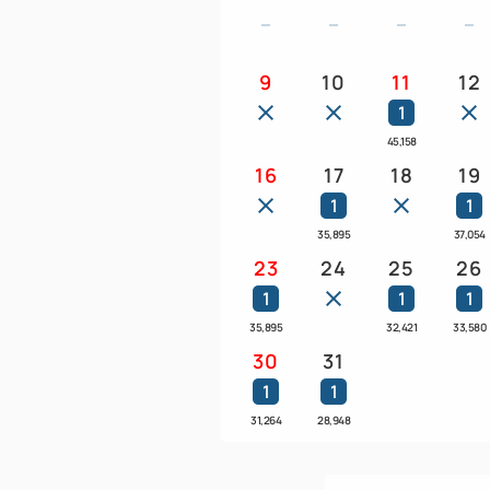
9
10
11
12
1
45,158
16
17
18
19
1
1
35,895
37,054
23
24
25
26
1
1
1
35,895
32,421
33,580
30
31
1
1
31,264
28,948