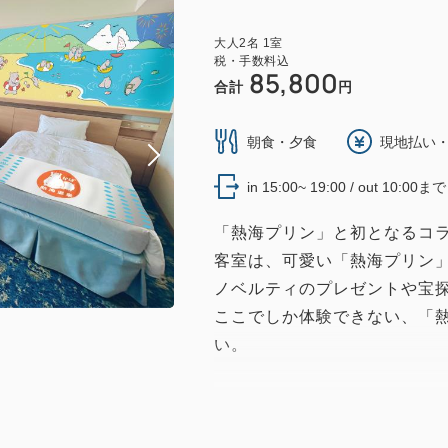
大人
2
名
1
室
税・手数料込
85,800
合計
円
朝食・夕食
現地払い・
in 15:00~ 19:00 / out 10:00まで
「熱海プリン」と初となるコラ
客室は、可愛い「熱海プリン
ノベルティのプレゼントや宝
ここでしか体験できない、「
い。
★☆特典☆★
①オリジナルノベルティをお一