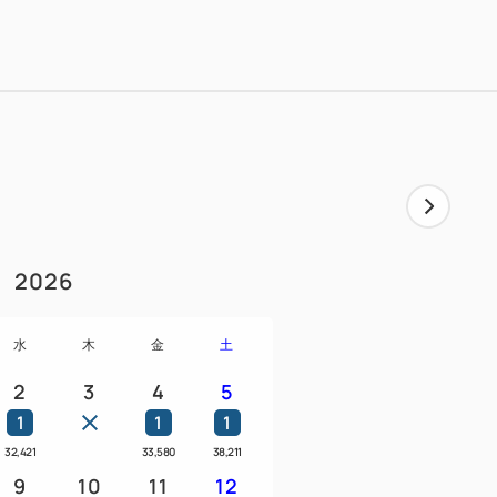
ナルメニューをはじめ、刺身、出来たてグ
れるメニューをお召し上がりください♪朝食
します。
当日のご案内となります。
リーフロー(飲み放題)付き■
クラフトビールや、「磯自慢」などの地元静岡
イスキー、焼酎など、約25種類のアルコ
2026
状況により変更となる場合がございます。
様にもお楽しみいただけますように、ソフ
水
木
金
土
してご提供いたします。
クのフリーフローは宿泊料金に含まれてお
2
3
4
5
1
1
1
ります。
32,421
33,580
38,211
供できません。
9
10
11
12