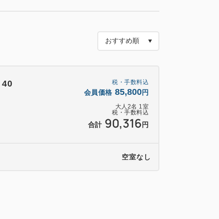
ンダム）、保冷バッグ、アクリルスタンド)
ジナルノベルティのプレゼントは付きませ
うち1種がランダムに入っております。種
40
税・手数料込
85,800
会員価格
円
もお楽しみいただける宝探しゲームをご用
大人
2
名
1
室
税・手数料込
リジナルグッズをお一人様につき1つをプレ
90,316
合計
円
ジナルグッズのご用意はございません。
空室なし
レストラン「HARBOR’S W」またはタワー館
・OF・ATAMI」で、シェフこだわりの品数
しみください。