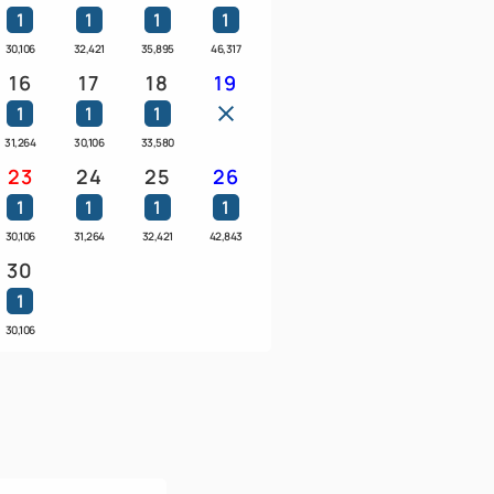
1
1
1
1
30,106
32,421
35,895
46,317
とコバルト色の相模灘の景色が一面に広が
16
17
18
19
楽しみいただけます。
1
1
1
31,264
30,106
33,580
23
24
25
26
/15:00 チェックアウト/10:00
1
1
1
1
30,106
31,264
32,421
42,843
い。
30
1
ご指定いただけません。
30,106
とご夕食の提供が出来ない事があります。予め
のみとさせていただきます。（旅行会社か