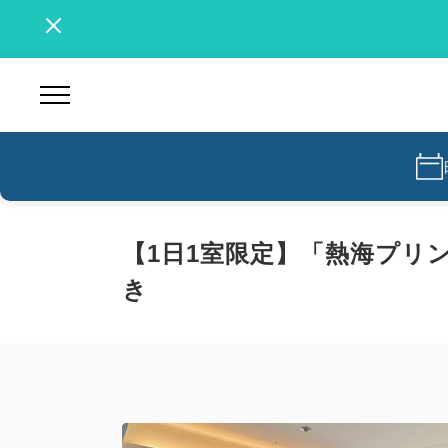
【1日1室限定】「熱海プリ
き