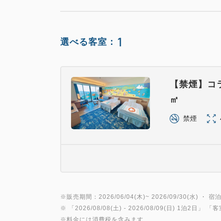
1
選べる客室：
【禁煙】コラ
㎡
禁煙
※販売期間：2026/06/04(木)~ 2026/09/30(水) ・ 宿泊
※ 「
2026/08/08(土)
- 2026/08/09(日)
1泊2日
」 「
客
※料金には消費税を含みます