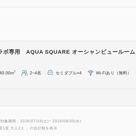
チ、コンパクトミラー（3種ラ
※3歳以下のお子様にはオリ
ん。
※コンパクトミラーは全3種の
類はお選びいただけません。
ボ専用 AQUA SQUARE オーシャンビュールーム 
②宝探しゲーム
客室内では、小さなお子様で
意。ゲームをクリアするとオ
2
40.00m
2~4名
セミダブル×4
Wi-Fiあり（無料）
ゼントいたします。
※3歳以下のお子様にはオリ
■お食事■
夕食はAQUA SQUARE2階
対象期間：2026/07/18(土)~ 2026/09/30(水)
18階スカイレストラン「TOP
室1室 大人2人
」の合計額を表示
豊富な和洋中ブッフェをお楽