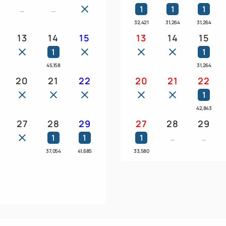
1
1
1
■お風呂■
32,421
31,264
31,264
宝石を散りばめたような夜景
13
14
15
13
14
15
るタワー館『海望の湯』をお
1
1
45,158
31,264
■滞在■
20
21
22
20
21
22
AQUA SQUARE：チェックイン
1
42,843
※2～4名でお申し込みくださ
27
28
29
27
28
29
※全客室禁煙です。
1
1
1
※お部屋の階層や部屋番号は
37,054
41,685
33,580
※到着が19:30を過ぎます
ご了承ください。
※お客様ご本人からのご予約