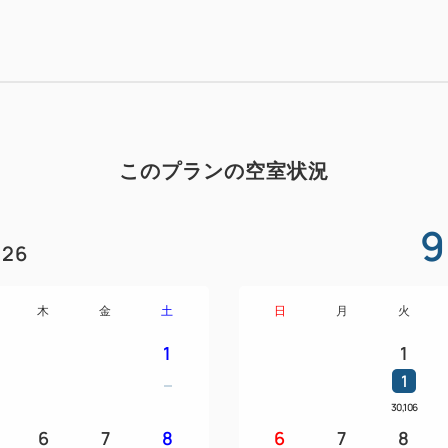
伊豆の食材を使用したオリジ
リル料理など、リゾート感溢
は和洋ブッフェをご用意いた
※お食事会場は選べません。
■夕食ブッフェ時アルコールフ
このプランの空室状況
HARBOR’S Wオリジナル
県の日本酒を中心にワイン、ウ
9
ールをご提供します。
26
※お酒の銘柄は、時期や仕入
※お酒が苦手なお客様やお子
木
金
土
日
月
火
トドリンクもフリーフローと
※アルコール・ソフトドリン
1
1
ります。
1
※フリーフローは90分制とな
30,106
※20歳未満の方には酒類を提
6
7
8
6
7
8