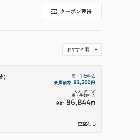
の前で焼き上げる「豪華海鮮焼き3点盛り合
」を提供いたします。
クーポン獲得
使用した特製香草ガーリックバターソース
てます。
せん。
をグリルコーナーでスタッフにお渡しくだ
お引き換えいたします。
ます。
階）
税・手数料込
入状況により異なります。
82,500
会員価格
円
大人
2
名
1
室
税・手数料込
86,844
合計
円
レストラン「HARBOR’S W」またはタワー館
・OF・ATAMI」で、シェフこだわりの品数
空室なし
しみください。
ナルメニューをはじめ、刺身、出来たてグ