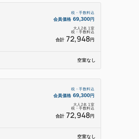
れるメニューをお召し上がりください♪朝食
します。
税・手数料込
69,300
会員価格
円
当日のご案内となります。
大人
2
名
1
室
税・手数料込
72,948
リーフロー(飲み放題)付き■
合計
円
クラフトビールや、「磯自慢」などの地元静岡
イスキー、焼酎など、約25種類のアルコ
空室なし
状況により変更となる場合がございます。
様にもお楽しみいただけますように、ソフ
してご提供いたします。
税・手数料込
69,300
会員価格
円
クのフリーフローは宿泊料金に含まれてお
大人
2
名
1
室
税・手数料込
72,948
ります。
合計
円
供できません。
空室なし