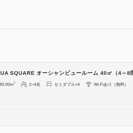
ライブキッチンでシェフが目
わせ（イセエビ・鮑・帆立）
伊豆を代表する修善寺醤油を
が海鮮の旨味をさらに引き立
※特典は食べ放題ではありま
※入店時にお渡しするコイン
さい。コイン1枚につき1皿と
※4歳～大人の方が対象となり
UA SQUARE オーシャンビュールーム 40㎡（4～8
※海鮮焼きの食材の産地は仕
2
40.00m
2~4名
セミダブル×4
Wi-Fiあり（無料）
■お食事■
夕食はAQUA SQUARE2階
18階スカイレストラン「TOP
豊富な和洋中ブッフェをお楽
伊豆の食材を使用したオリジ