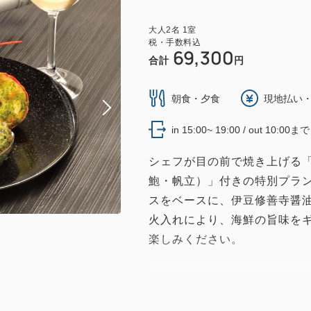
大人
2
名
1
室
税・手数料込
69,300
合計
円
朝食・夕食
現地払い・
in 15:00~ 19:00 / out 10:00まで
シェフが目の前で焼き上げる
鮑・帆立）」付きの特別プラ
スをベースに、伊豆修善寺醤
火入れにより、海鮮の旨味を
楽しみください。
【特典】夕食時「豪華海鮮焼
お一人様に1皿付き