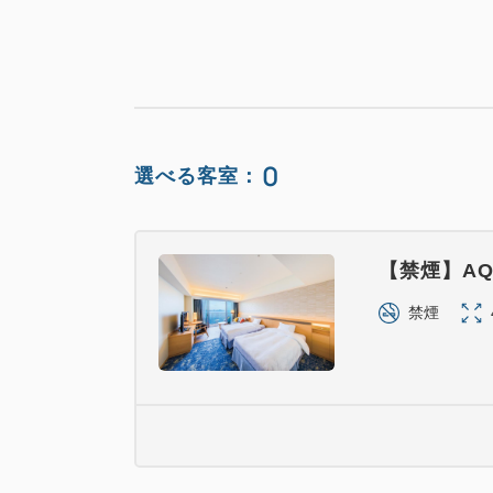
0
選べる客室：
【禁煙】AQ
禁煙