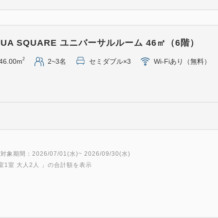
■お風呂■
宝石を散りばめたような夜景
るタワー館『海望の湯』をお
UA SQUARE ユニバーサルルーム 46㎡（6階）
■滞在■
2
46.00m
2~3名
セミダブル×3
Wi-Fiあり（無料）
AQUA SQUARE：チェックイン
タワー館：チェックイン/14:00
※2～12名でお申し込みください
ームのみ1名からお申し込みが
※お部屋の階層や部屋番号は
※全客室禁煙です。
対象期間：2026/07/01(水)~ 2026/09/30(水)
室1室 大人2人
」の合計額を表示
※到着が19:30を過ぎます
ご了承ください。
※お客様ご本人からのご予約
らのご予約不可）