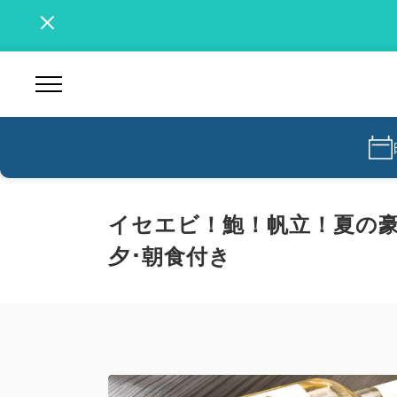
イセエビ！鮑！帆立！夏の豪
夕･朝食付き