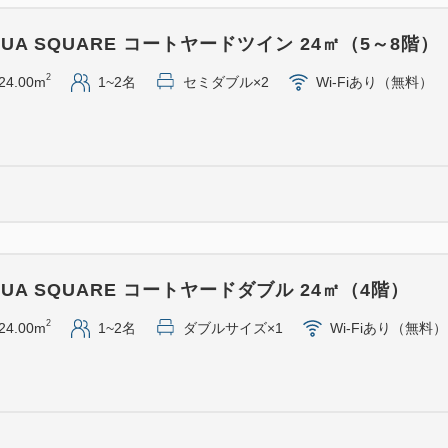
リル料理など、リゾート感溢
は和洋ブッフェをご用意いた
UA SQUARE コートヤードツイン 24㎡（5～8階）
※お食事会場は選べません。
2
24.00m
1~2名
セミダブル×2
Wi-Fiあり（無料）
■夕食ブッフェ時アルコールフ
HARBOR’S Wオリジナル
県の日本酒を中心にワイン、ウ
ールをご提供します。
※お酒の銘柄は、時期や仕入
※お酒が苦手なお客様やお子
UA SQUARE コートヤードダブル 24㎡（4階）
トドリンクもフリーフローと
※アルコール・ソフトドリン
2
24.00m
1~2名
ダブルサイズ×1
Wi-Fiあり（無料）
ります。
※フリーフローは90分制とな
※20歳未満の方には酒類を提