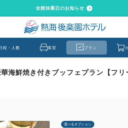
全館休業日のお知らせ
日程・人数
客室
プラン
華海鮮焼き付きブッフェプラン【フリー
選べるオプション