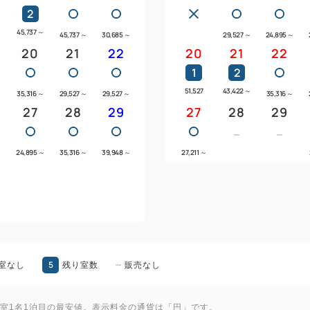
2
45,737
～
～
45,737
～
30,685
～
29,527
～
24,895
～
20
21
22
20
21
22
1
2
51,527
43,422
～
35,316
～
29,527
～
29,527
～
35,316
～
27
28
29
27
28
29
～
24,895
～
35,316
～
39,948
～
27,211
～
5
室なし
残り室数
販売なし
1室1名1泊目の最安値。表示料金の通貨は「円」です。