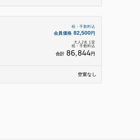
とコバルト色の相模灘の景色が一面に広が
楽しみいただけます。
税・手数料込
82,500
会員価格
円
大人
2
名
1
室
/15:00 チェックアウト/10:00
税・手数料込
86,844
合計
円
 チェックアウト/11:00
。尚、AQUA SQUARE コートヤードル
空室なし
可能です。
ご指定いただけません。
とご夕食の提供が出来ない事があります。予め
のみとさせていただきます。（旅行会社か