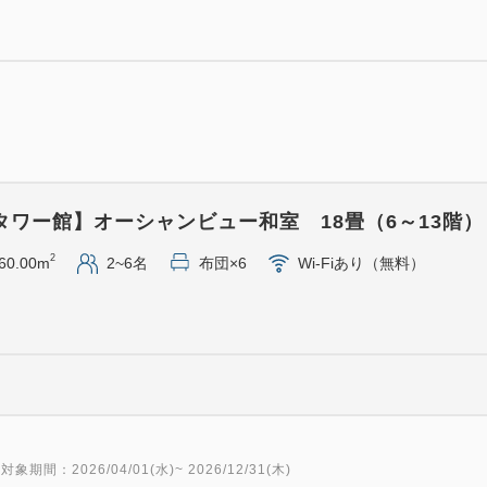
■記念日特典■
【特典①】10階以上の上層階
【特典②】季節のフルーツケー
【特典③】フラワーアレンジメ
※階層やお部屋番号の指定は
※ケーキのプレートに記載す
タワー館】オーシャンビュー和室 18畳（6～13階）
ご入力ください(20文字以内)
2
60.00m
2~6名
布団×6
Wi-Fiあり（無料）
Anniversary」にてご用意
※ケーキはチェックイン時に
ます。
※フラワーアレンジメントは
します。
※内容は仕入れ状況により変
ださい。
対象期間：2026/04/01(水)~ 2026/12/31(木)