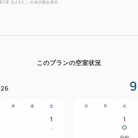
室1室 大人2人
」の合計額を表示
■お食事■
夕食はAQUA SQUARE2階
18階スカイレストラン「TOP
豊富な和洋中ブッフェをお楽
伊豆の食材を使用したオリジ
リル料理など、リゾート感溢
は和洋ブッフェをご用意いた
このプランの空室状況
※お食事会場は選べません。
9
■夕食ブッフェ時アルコールフ
26
HARBOR’S Wオリジナル
県の日本酒を中心にワイン、ウ
木
金
土
日
月
火
ールをご提供します。
1
1
※お酒の銘柄は、時期や仕入
※お酒が苦手なお客様やお子
トドリンクもフリーフローと
32,421