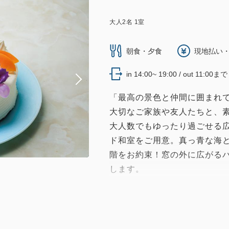
大人
2
名
1
室
朝食・夕食
現地払い・
in 14:00~ 19:00 / out 11:00まで
「最高の景色と仲間に囲まれ
大切なご家族や友人たちと、
大人数でもゆったり過ごせる広
ド和室をご用意。真っ青な海と
階をお約束！窓の外に広がる
します。
更に色鮮やかなフラワーアレ
意！特別な時間を彩ります。
な時間をお過ごしください♪