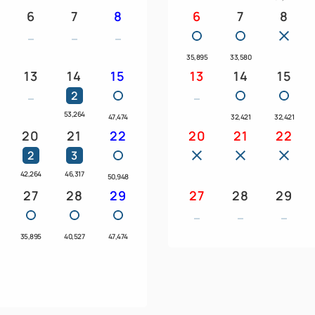
6
7
8
6
7
8
※アルコール・ソフトドリン
ります。
※フリーフローは90分制とな
35,895
33,580
13
14
15
13
14
15
※20歳未満の方には酒類を提
2
■お風呂■
53,264
47,474
32,421
32,421
20
21
22
20
21
22
宝石を散りばめたような夜景
2
3
るタワー館『海望の湯』をお
42,264
46,317
50,948
27
28
29
■滞在■
27
28
29
チェックイン/14:00 チェックア
35,895
40,527
47,474
※2～12名でお申し込みくだ
※お部屋の階層や部屋番号は
※全客室禁煙です。
※到着が19:30を過ぎます