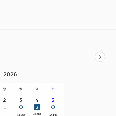
レストラン「HARBOR’S W」またはタワー館
・OF・ATAMI」で、シェフこだわりの品数
しみください。
ナルメニューをはじめ、刺身、出来たてグ
れるメニューをお召し上がりください♪朝食
します。
当日のご案内となります。
リーフロー(飲み放題)付き■
2026
クラフトビールや、「磯自慢」などの地元静岡
イスキー、焼酎など、約25種類のアルコ
水
木
金
土
2
3
4
5
状況により変更となる場合がございます。
3
様にもお楽しみいただけますように、ソフ
39,369
してご提供いたします。
33,580
45,158