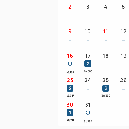
2
3
4
5
9
10
11
12
16
17
18
19
2
44,000
45,158
23
24
25
26
2
2
46,317
39,369
30
31
1
38,211
31,264