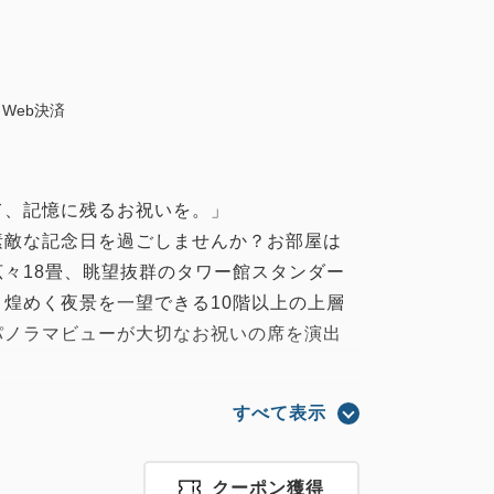
Web決済
て、記憶に残るお祝いを。」
素敵な記念日を過ごしませんか？お部屋は
々18畳、眺望抜群のタワー館スタンダー
煌めく夜景を一望できる10階以上の上層
パノラマビューが大切なお祝いの席を演出
ンジメントとホールケーキをお部屋にご用
すべて表示
周りを気にせずお部屋でゆったりと、特別
クーポン獲得