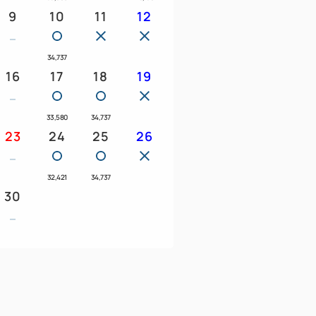
9
10
11
12
クのフリーフローは宿泊料金に含まれてお
ります。
34,737
16
17
18
19
供できません。
33,580
34,737
23
24
25
26
とコバルト色の相模灘の景色が一面に広が
楽しみいただけます。
32,421
34,737
30
ウト/11:00
さい。
ご指定いただけません。
とご夕食の提供が出来ない事があります。予め