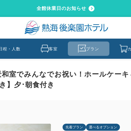
全館休業日のお知らせ
日程・人数
客室
プラン
絶景和室でみんなでお祝い！ホールケー
付き】夕･朝食付き
先着プラン
選べるオプション