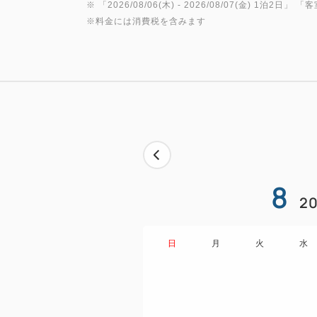
※ 「
2026/08/06(木)
- 2026/08/07(金)
1泊2日
」 「
客
※料金には消費税を含みます
8
20
日
月
火
水