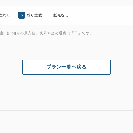
ご了承ください。
5
※お客様ご本人からのご予約
室なし
残り室数
販売なし
1室1名1泊目の最安値。表示料金の通貨は「円」です。
プラン一覧へ戻る