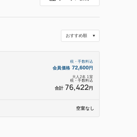
をお約束。
キ(ホール)を1グループに1つご用意。
ントを1室に1つご用意。
承れません。
るメッセージを「詳細情報の入力」画面で
税・手数料込
。ご入力がない場合には「Happy
72,600
会員価格
円
いたします。
大人
2
名
1
室
税・手数料込
お部屋備え付けの冷蔵庫内にご用意いたし
76,422
合計
円
チェックイン時にお部屋に予めご用意いた
空室なし
更となる場合がございます。予めご了承く