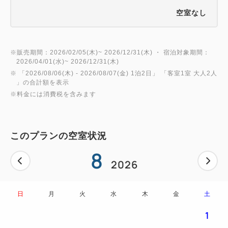
ください。
空室なし
★ゆったりと過ごすひととき
専用のエクセレンシィラウンジをご用意いたしまし
※販売期間：2026/02/05(木)~ 2026/12/31(木) ・ 宿泊対象期間：
2026/04/01(水)~ 2026/12/31(木)
た。
※ 「
2026/08/06(木)
- 2026/08/07(金)
1泊2日
」 「
客室1室 大人2人
エクセレンシィフロアにご宿泊のお客様は13:00～
」の合計額を表示
※料金には消費税を含みます
17:00はこちらでチェックインを承ります。
落ちついた空間の中、ごゆっくりとお過ごしくださ
い。
このプランの空室状況
※上記時間以外のチェックインはフロントにて承りま
8
す。
2026
★プライベート空間で温泉を満喫
日
月
火
水
木
金
土
エクセレンシィフロアにご宿泊のお客様は、熱海後楽
園ホテルでは唯一となる源泉掛け流し貸切露天風呂を
1
無料でご利用いただけます（ご予約は当日承りま