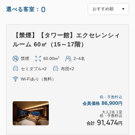
意。
0
選べる客室：
【特典③】フラワーアレンジメントを1室に1つご用
意。
【禁煙】【タワー館】エクセレンシィ
※フラワーアレンジメントはチェックイン時にお部屋
ルーム 60㎡（15～17階）
に予めご用意いたします。
※内容は仕入れ状況により変更となる場合がございま
2
禁煙
60.00m
2~4名
す。予めご了承ください。
セミダブル×2
布団×2
※画像はイメージです。
Wi-Fiあり（無料）
■エクセレンシィフロアだけの特別なおもてなし■
税・手数料込
★熱海随一の眺望を
86,900
会員価格
円
エクセレンシィフロアはタワー館上層階(15～17階)
大人
2
名
1
室
の3フロア。
税・手数料込
91,474
合計
円
「エクセレンシィルーム」は60㎡の和洋室です。大
海原と熱海市街を一望。眼下に広がる絶景をお楽しみ