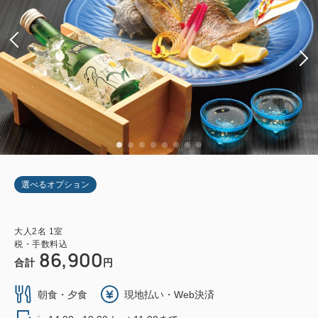
選べるオプション
大人
2
名
1
室
税・手数料込
86,900
合計
円
朝食・夕食
現地払い・Web決済