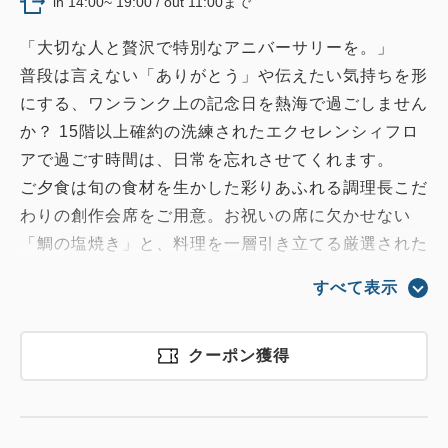
in 14:00~ 19:00 / out 11:00まで
「大切な人と贅沢で特別なアニバーサリーを。」
普段は言えない「ありがとう」や伝えたい気持ちを形
にする、ワンランク上の記念日を熱海で過ごしません
か？ 15階以上確約の洗練されたエクセレンシィフロ
アで過ごす時間は、日常を忘れさせてくれます。
ご夕食は旬の食材を生かした彩りあふれる調理長こだ
わりの創作会席をご用意。お祝いの席に欠かせない
「鯛の塩焼き」と、料理を一層引き立てる厳選された
静岡の地酒が会話を弾ませます。
すべて表示
お部屋には色鮮やかなフラワーアレンジメントを添え
て。上質で落ち着いたお祝いを演出いたします。
クーポン獲得
■記念日特典■
【特典①】夕食時に鯛の塩焼きを1尾ご用意。
【特典②】夕食時に静岡の地酒(300ml)を1本ご用