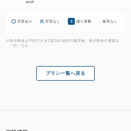
43,421
※2～12名でお申し込みください。
※部屋タイプや部屋番号はご指定いただけません。
5
空室あり
空室なし
残り室数
販売なし
※全客室禁煙です。
※到着が19:30を過ぎますと、ご夕食の提供が出来な
い事があります。予めご了承ください。
※表示料金は予約できる1室1名1泊目の最安値。表示料金の通貨は
「円」です。
※お客様ご本人からのご予約のみとさせていただきま
す。（旅行会社からのご予約不可)
プラン一覧へ戻る