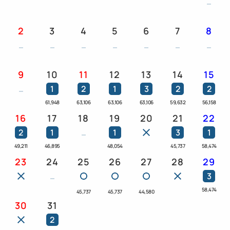
す）。
2
3
4
5
6
7
8
■お食事■
夕食はまごころ込めたサービスと伊豆を代表するこだ
わりの素材を活かした調理長自慢の和会席。
9
10
11
12
13
14
15
落ち着いた雰囲気の割烹レストランでお召し上がりく
1
2
1
3
2
2
ださい。
61,948
63,106
63,106
63,106
59,632
56,158
朝食はレストラン「HARBOR’S W」または「TOP・
16
17
18
19
20
21
22
OF・ATAMI」にてふわふわ揚げたてさつま揚げ、鯵
2
1
1
3
1
の干物などが好評の和洋ブッフェをご用意します。
49,211
46,895
48,054
45,737
58,474
※お食事会場は選べません。当日のご案内となりま
23
24
25
26
27
28
29
す。
3
58,474
45,737
45,737
44,580
■滞在■
30
31
チェックイン/14:00 チェックアウト/11:00
2