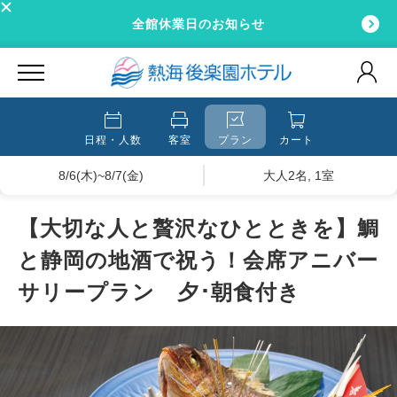
全館休業日のお知らせ
日程・人数
客室
プラン
カート
8/6(木)~8/7(金)
大人2名, 1室
【大切な人と贅沢なひとときを】鯛
と静岡の地酒で祝う！会席アニバー
サリープラン 夕･朝食付き